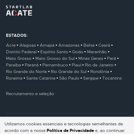
ESTADOS:
Acre
Alagoas
Amapá
Amazonas
Bahia
Ceará
Distrito Federal
Espírito Santo
Goiás
Maranhão
Mato Grosso
Mato Grosso do Sul
Minas Gerais
Pará
Paraíba
Paraná
Pernambuco
Piauí
Rio de Janeiro
Rio Grande do Norte
Rio Grande do Sul
Rondônia
Roraima
Santa Catarina
São Paulo
Sergipe
Tocantins
Recrutamento e seleção
Utilizamos cookies essenciais e tecnologias semelhantes de
acordo com a nossa
Política de Privacidade
e, ao continuar
© Gestaum Lab ® Todos os direitos reservados.