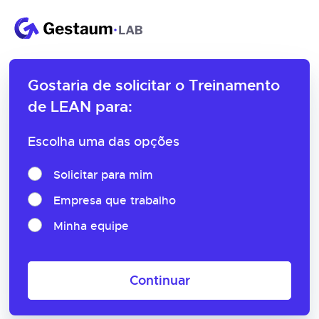
Gostaria de solicitar o
Treinamento
de LEAN para:
Escolha uma das opções
Solicitar para mim
Empresa que trabalho
Minha equipe
Continuar