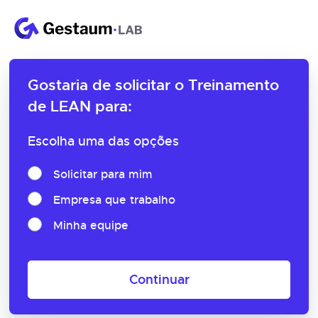
Gostaria de solicitar o
Treinamento
de LEAN para:
Escolha uma das opções
Solicitar para mim
Empresa que trabalho
Minha equipe
Continuar