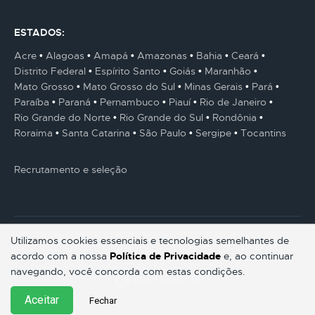
ESTADOS:
Acre
Alagoas
Amapá
Amazonas
Bahia
Ceará
Distrito Federal
Espírito Santo
Goiás
Maranhão
Mato Grosso
Mato Grosso do Sul
Minas Gerais
Pará
Paraíba
Paraná
Pernambuco
Piauí
Rio de Janeiro
Rio Grande do Norte
Rio Grande do Sul
Rondônia
Roraima
Santa Catarina
São Paulo
Sergipe
Tocantins
Recrutamento e seleção
Utilizamos cookies essenciais e tecnologias semelhantes de
acordo com a nossa
Política de Privacidade
e, ao continuar
© Gestaum Lab ® Todos os direitos reservados.
navegando, você concorda com estas condições.
Aceitar
Fechar