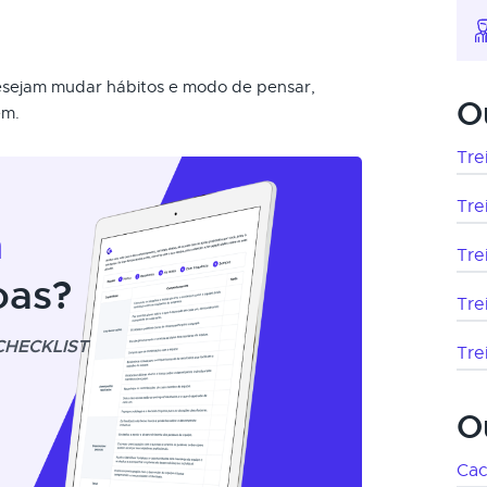
 desejam mudar hábitos e modo de pensar,
O
em.
Tre
Tre
m
Tre
oas?
Tre
CHECKLIST
Tre
O
Cac