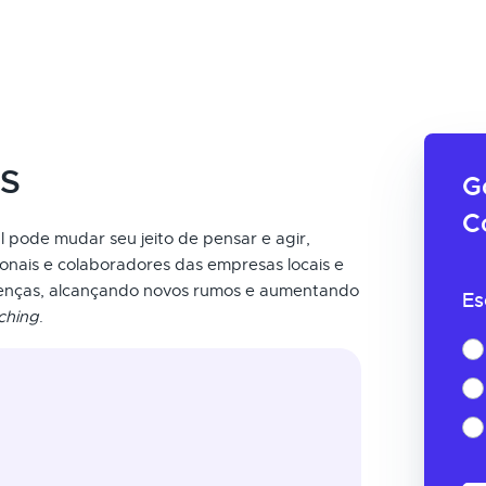
ES
G
C
 pode mudar seu jeito de pensar e agir,
sionais e colaboradores das empresas locais e
renças, alcançando novos rumos e aumentando
Es
ching
.