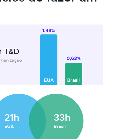
m T&D
organização
21h
33h
EUA
Brasil