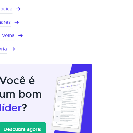
iacica
hares
a Velha
ória
Você é
um bom
líder
?
Descubra agora!