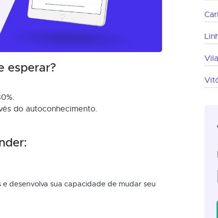
Car
Lin
Vil
e esperar?
Vit
80%.
ravés do autoconhecimento.
.
nder:
s e desenvolva sua capacidade de mudar seu