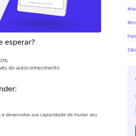
Mac
Mo
Par
e esperar?
São
80%.
ravés do autoconhecimento.
.
nder:
s e desenvolva sua capacidade de mudar seu