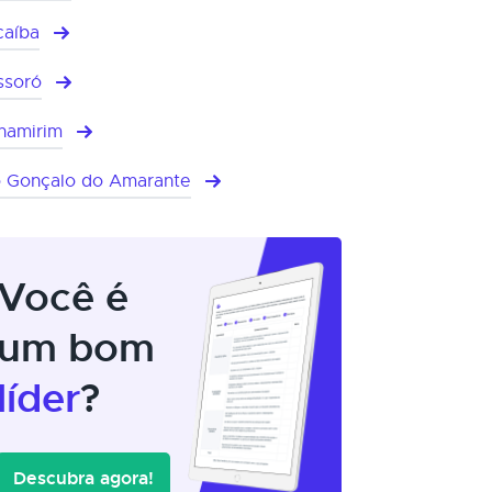
aíba
ssoró
namirim
 Gonçalo do Amarante
Você é
um bom
líder
?
Descubra agora!