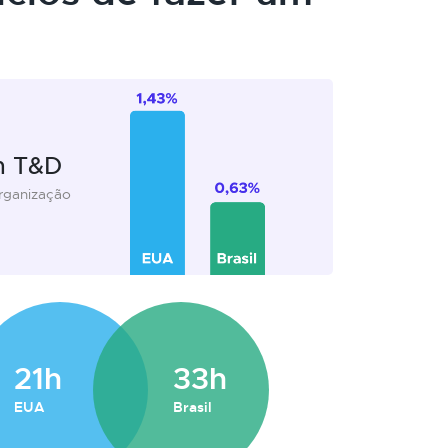
m T&D
organização
21h
33h
EUA
Brasil