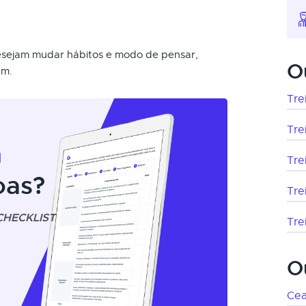
 desejam mudar hábitos e modo de pensar,
O
em.
Tre
Tre
m
Tre
oas?
Tre
CHECKLIST
Tre
O
Cea