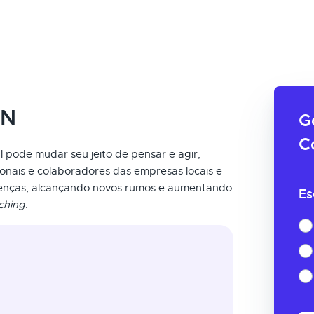
RN
G
C
 pode mudar seu jeito de pensar e agir,
sionais e colaboradores das empresas locais e
renças, alcançando novos rumos e aumentando
Es
ching
.