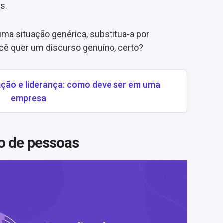
s.
ma situação genérica, substitua-a por
ocê quer um discurso genuíno, certo?
ção e liderança: como deve ser em uma
empresa
ão de pessoas