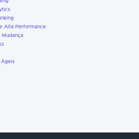
ding
tics
inking
e Alta Performance
a Mudança
ss
 Ágeis