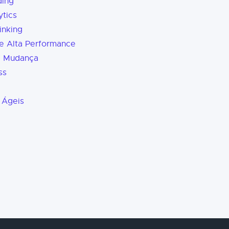
ding
tics
inking
e Alta Performance
a Mudança
ss
 Ágeis