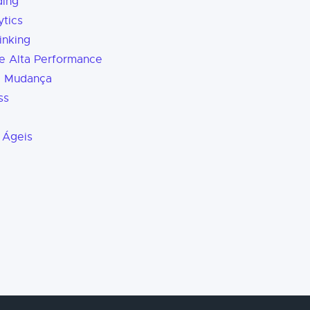
ding
tics
inking
e Alta Performance
a Mudança
ss
 Ágeis