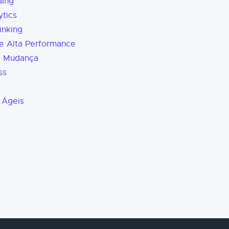
ding
tics
inking
e Alta Performance
a Mudança
ss
 Ágeis