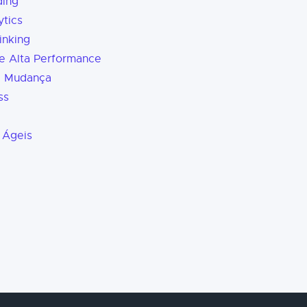
ding
tics
inking
e Alta Performance
a Mudança
ss
 Ágeis