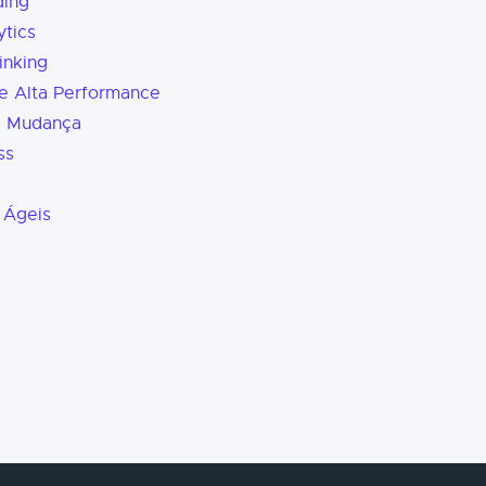
ding
tics
inking
e Alta Performance
a Mudança
ss
 Ágeis