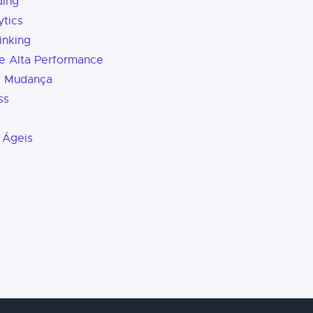
ding
tics
inking
e Alta Performance
a Mudança
ss
 Ágeis