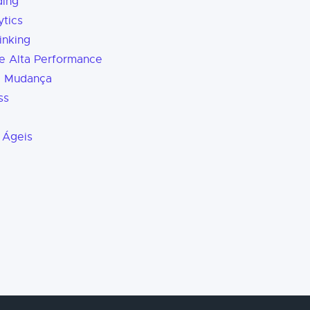
ding
tics
inking
e Alta Performance
a Mudança
ss
 Ágeis