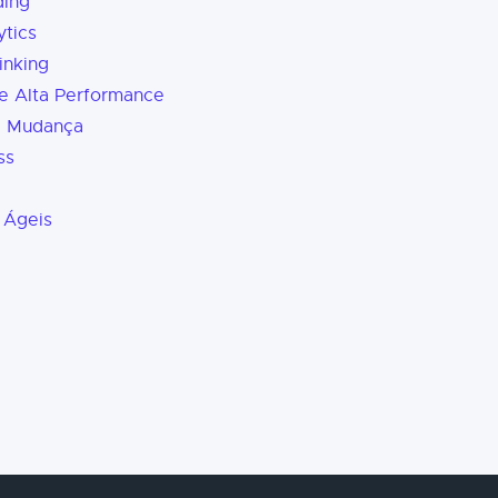
ding
tics
inking
e Alta Performance
a Mudança
ss
 Ágeis